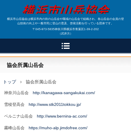
横浜市山岳協会は横浜市内の街の山岳会や職域の山岳会で組織され、各山岳会の会員の登
山技術の向上や一般市民に登山の普及、啓発活動を行っている団体です。
〒045-973-5835神奈川県横浜市青葉区1-39-2-202
（武井方）
協会所属山岳会
トップ
›
協会所属山岳会
神奈川山岳会
http://kanagawa-sangakukai.com/
雪稜登高会
http://www.stk2011tokkou.jp/
ベルニナ山岳会
http://www.bernina-ac.com/
霧峰山岳会
https://muho-alp.jimdofree.com/